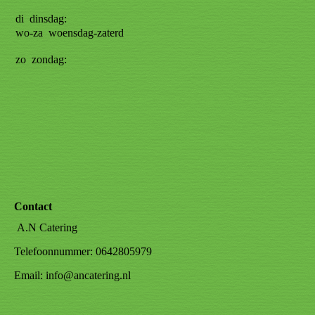
17:00
di
dinsdag:
Gesloten
wo-za
woensdag-zaterdag:
09:00-
17:00
zo
zondag:
Gesloten
Contact
A.N Catering
Telefoonnummer: 0642805979
Email: info@ancatering.nl